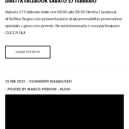
DIRETTA FACEBOOK SABATO 27 FEBBRAIO
Sabato 27 Febbraio dalle ore 09:00 alle 09:30 Diretta Facebook
di Soffice Sogno con presentazione di alcuni modelli in promozione
speciale + gioco con premio. Se sei interessata o vuoi partecipare
CLICCA QUI
LEGGI TUTTO
SU
12 FEB 2021
COMMENTI DISABILITATI
PRESTO
POSTED BY
MARCO PIERONI
BLOG
ONLINE
NELLO
SHOP
SOFFICE
SOGNO