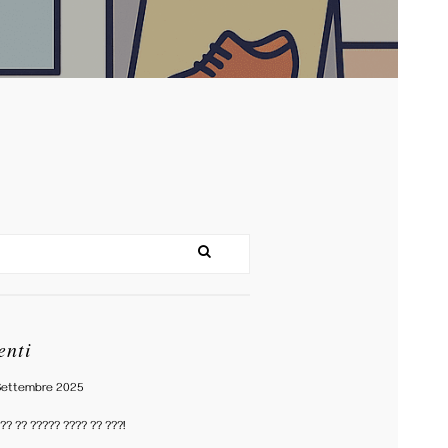
enti
Settembre 2025
?? ?? ????? ???? ?? ???!