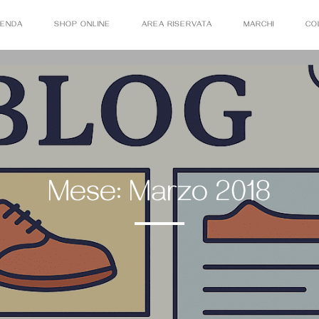
IENDA
SHOP ONLINE
AREA RISERVATA
MARCHI
CO
Mese:
Marzo 2018