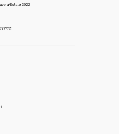
mavera/Estate 2022
???????❗
1